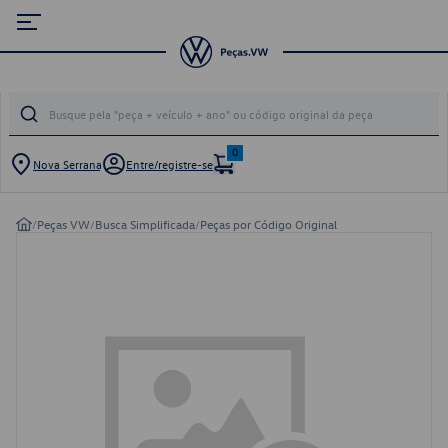
0
Nova Serrana
Entre/registre-se
/
Peças VW
/
Busca Simplificada
/
Peças por Código Original