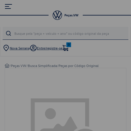
0
Nova Serrana
Entre/registre-se
/
Peças VW
/
Busca Simplificada
/
Peças por Código Original