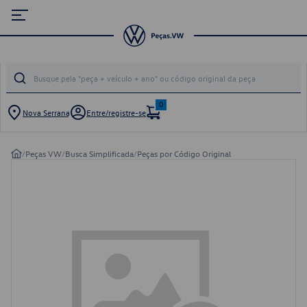
0
Nova Serrana
Entre/registre-se
/
Peças VW
/
Busca Simplificada
/
Peças por Código Original