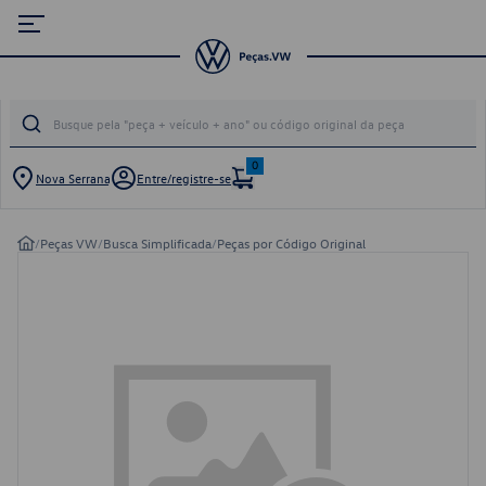
0
Nova Serrana
Entre/registre-se
/
Peças VW
/
Busca Simplificada
/
Peças por Código Original