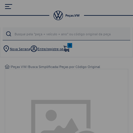
0
Nova Serrana
Entre/registre-se
/
Peças VW
/
Busca Simplificada
/
Peças por Código Original