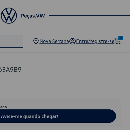
0
Nova Serrana
Entre/registre-se
63A9B9
tado.
Avise-me quando chegar!