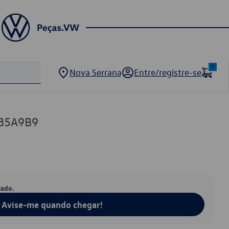
0
Nova Serrana
Entre/registre-se
85A9B9
tado.
Avise-me quando chegar!