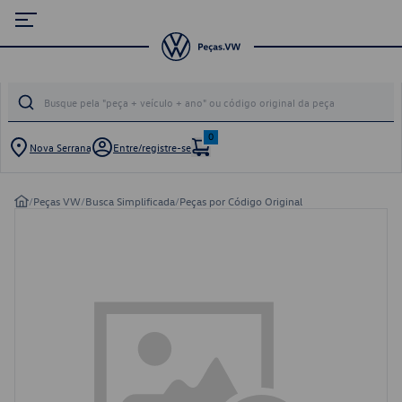
0
Nova Serrana
Entre/registre-se
/
Peças VW
/
Busca Simplificada
/
Peças por Código Original