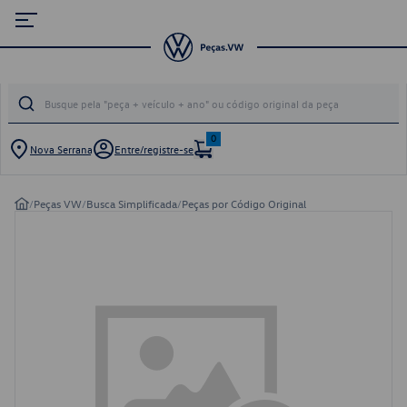
0
Nova Serrana
Entre/registre-se
/
Peças VW
/
Busca Simplificada
/
Peças por Código Original