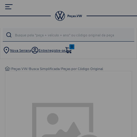
0
Nova Serrana
Entre/registre-se
/
Peças VW
/
Busca Simplificada
/
Peças por Código Original