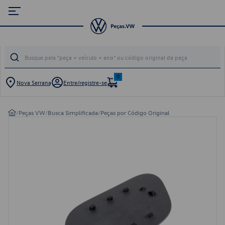
0
Nova Serrana
Entre/registre-se
/
Peças VW
/
Busca Simplificada
/
Peças por Código Original