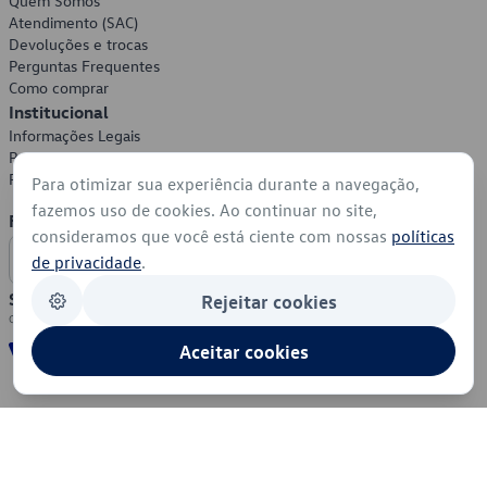
Quem Somos
Atendimento (SAC)
Devoluções e trocas
Perguntas Frequentes
Como comprar
Institucional
Informações Legais
Política de Privacidade
Política de Cookies
Para otimizar sua experiência durante a navegação,
fazemos uso de cookies. Ao continuar no site,
Formas de Pagamento
consideramos que você está ciente com nossas
políticas
de privacidade
.
Segurança
Rejeitar cookies
Aceitar cookies
© 2026 - Volkswagen do Brasil - Todos os direitos reservados