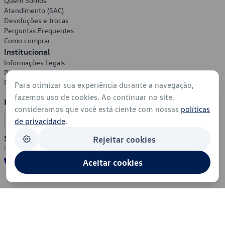
Quem Somos
Atendimento (SAC)
Devoluções e trocas
Perguntas Frequentes
Como comprar
Institucional
Informações Legais
Política de Privacidade
Política de Cookies
Para otimizar sua experiência durante a navegação,
fazemos uso de cookies. Ao continuar no site,
Formas de Pagamento
consideramos que você está ciente com nossas
políticas
de privacidade
.
Segurança
Rejeitar cookies
Aceitar cookies
© 2026 - Volkswagen do Brasil - Todos os direitos reservados