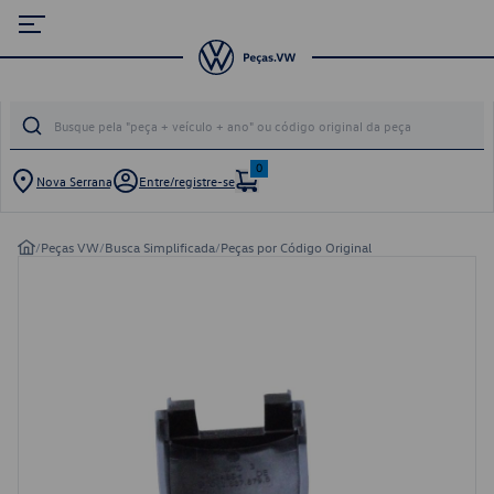
0
Nova Serrana
Entre/registre-se
/
Peças VW
/
Busca Simplificada
/
Peças por Código Original