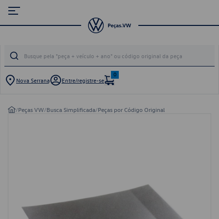
0
Nova Serrana
Entre/registre-se
/
Peças VW
/
Busca Simplificada
/
Peças por Código Original