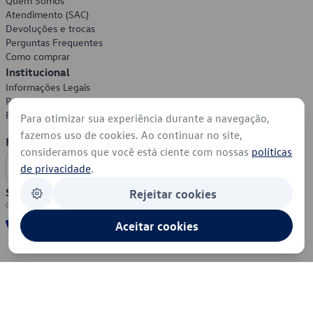
Quem Somos
Atendimento (SAC)
Devoluções e trocas
Perguntas Frequentes
Como comprar
Institucional
Informações Legais
Política de Privacidade
Política de Cookies
Para otimizar sua experiência durante a navegação,
fazemos uso de cookies. Ao continuar no site,
Formas de Pagamento
consideramos que você está ciente com nossas
políticas
de privacidade
.
Segurança
Rejeitar cookies
Aceitar cookies
© 2026 - Volkswagen do Brasil - Todos os direitos reservados