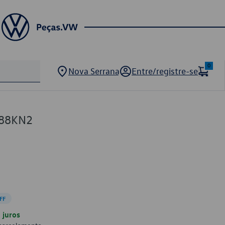
0
Nova Serrana
Entre/registre-se
88KN2
FF
juros