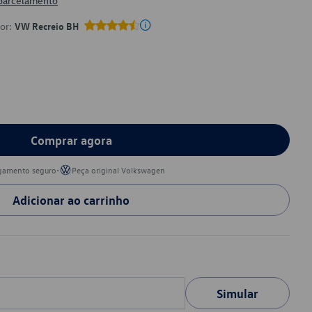
 parcelamento
por:
VW Recreio BH
Comprar agora
•
gamento seguro
Peça original Volkswagen
Adicionar ao carrinho
Simular