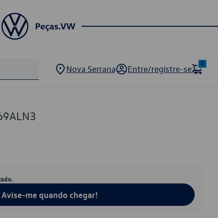
0
Nova Serrana
Entre/registre-se
69ALN3
tado.
Avise-me quando chegar!