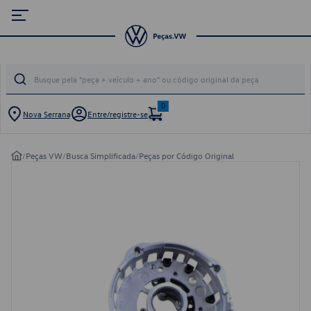
0
Nova Serrana
Entre/registre-se
/
Peças VW
/
Busca Simplificada
/
Peças por Código Original