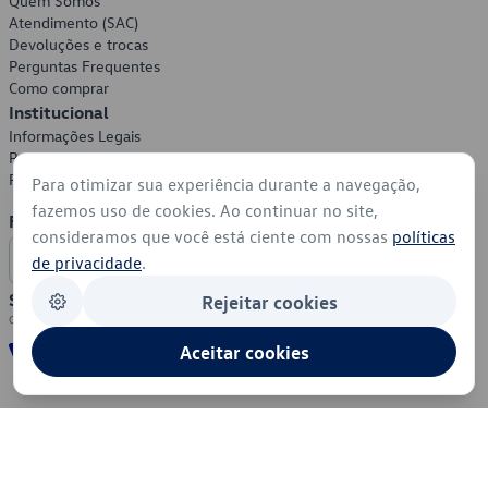
Quem Somos
Atendimento (SAC)
Devoluções e trocas
Perguntas Frequentes
Como comprar
Institucional
Informações Legais
Política de Privacidade
Política de Cookies
Para otimizar sua experiência durante a navegação,
fazemos uso de cookies. Ao continuar no site,
Formas de Pagamento
consideramos que você está ciente com nossas
políticas
de privacidade
.
Segurança
Rejeitar cookies
Aceitar cookies
© 2026 - Volkswagen do Brasil - Todos os direitos reservados