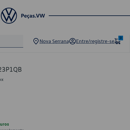
0
Nova Serrana
Entre/registre-se
23P1QB
ox
uros