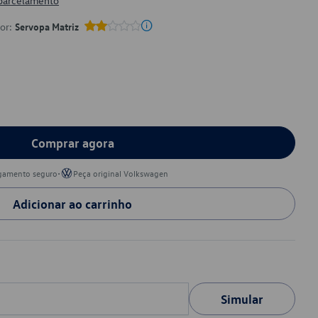
 parcelamento
por:
Servopa Matriz
Comprar agora
•
gamento seguro
Peça original Volkswagen
Adicionar ao carrinho
Simular