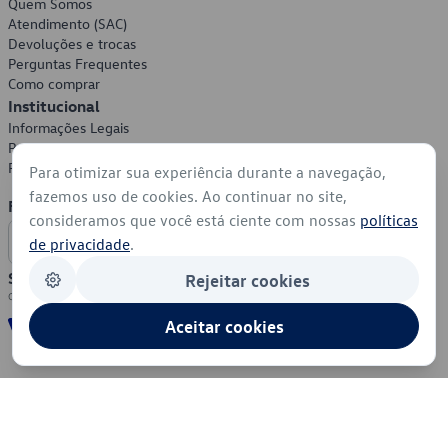
Quem Somos
Atendimento (SAC)
Devoluções e trocas
Perguntas Frequentes
Como comprar
Institucional
Informações Legais
Política de Privacidade
Política de Cookies
Para otimizar sua experiência durante a navegação,
fazemos uso de cookies. Ao continuar no site,
Formas de Pagamento
consideramos que você está ciente com nossas
políticas
de privacidade
.
Segurança
Rejeitar cookies
Aceitar cookies
© 2026 - Volkswagen do Brasil - Todos os direitos reservados