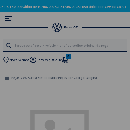
150,00 (válido de 10/08/2026 a 31/08/2026 | uso único por CPF ou CNPJ)
0
Nova Serrana
Entre/registre-se
/
Peças VW
/
Busca Simplificada
/
Peças por Código Original