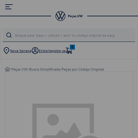
0
Nova Serrana
Entre/registre-se
/
Peças VW
/
Busca Simplificada
/
Peças por Código Original