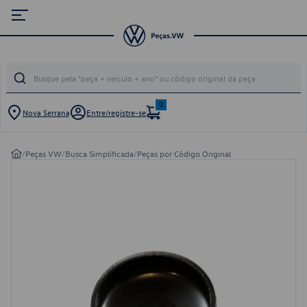
0
Nova Serrana
Entre/registre-se
/
Peças VW
/
Busca Simplificada
/
Peças por Código Original