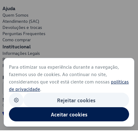
Ajuda
Quem Somos
Atendimento (SAC)
Devoluções e trocas
Perguntas Frequentes
Como comprar
Institucional
Informações Legais
Política de Privacidade
Política de Cookies
Para otimizar sua experiência durante a navegação,
fazemos uso de cookies. Ao continuar no site,
Formas de Pagamento
consideramos que você está ciente com nossas
políticas
de privacidade
.
Segurança
Rejeitar cookies
Aceitar cookies