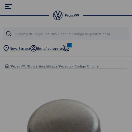
0
Nova Serrana
Entre/registre-se
/
Peças VW
/
Busca Simplificada
/
Peças por Código Original