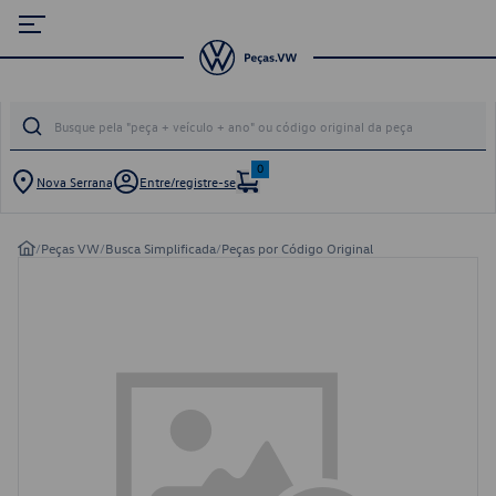
0
Nova Serrana
Entre/registre-se
/
Peças VW
/
Busca Simplificada
/
Peças por Código Original