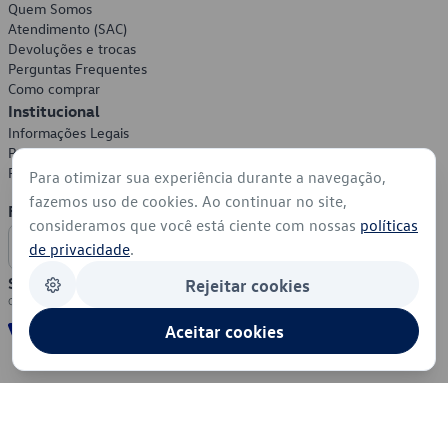
Quem Somos
Atendimento (SAC)
Devoluções e trocas
Perguntas Frequentes
Como comprar
Institucional
Informações Legais
Política de Privacidade
Política de Cookies
Para otimizar sua experiência durante a navegação,
fazemos uso de cookies. Ao continuar no site,
Formas de Pagamento
consideramos que você está ciente com nossas
políticas
de privacidade
.
Segurança
Rejeitar cookies
Aceitar cookies
© 2026 - Volkswagen do Brasil - Todos os direitos reservados