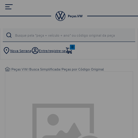
0
Nova Serrana
Entre/registre-se
/
Peças VW
/
Busca Simplificada
/
Peças por Código Original