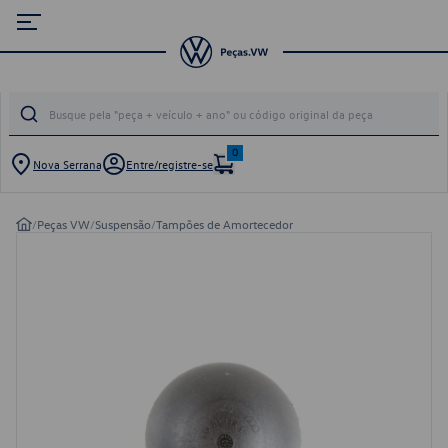
0
Nova Serrana
Entre/registre-se
/
Peças VW
/
Suspensão
/
Tampões de Amortecedor