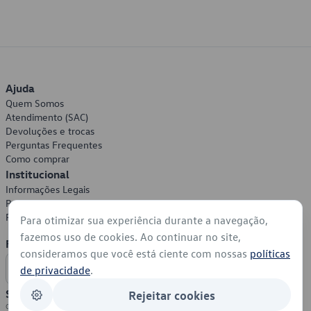
Ajuda
Quem Somos
Atendimento (SAC)
Devoluções e trocas
Perguntas Frequentes
Como comprar
Institucional
Informações Legais
Política de Privacidade
Política de Cookies
Para otimizar sua experiência durante a navegação,
fazemos uso de cookies. Ao continuar no site,
Formas de Pagamento
consideramos que você está ciente com nossas
políticas
de privacidade
.
Segurança
Rejeitar cookies