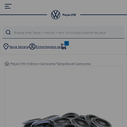
0
Nova Serrana
Entre/registre-se
/
Peças VW
/
Vidros e Carroceria
/
Tampões de Carroceria