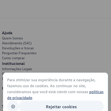
Ajuda
Quem Somos
Atendimento (SAC)
Devoluções e trocas
Perguntas Frequentes
Como comprar
Institucional
Informações Legais
Política de Privacidade
Política de Cookies
Para otimizar sua experiência durante a navegação,
fazemos uso de cookies. Ao continuar no site,
Formas de Pagamento
consideramos que você está ciente com nossas
políticas
de privacidade
.
Segurança
Rejeitar cookies