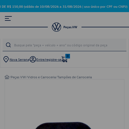
 150,00 (válido de 10/08/2026 a 31/08/2026 | uso único por CPF ou CNPJ)
0
Nova Serrana
Entre/registre-se
/
Peças VW
/
Vidros e Carroceria
/
Tampões de Carroceria