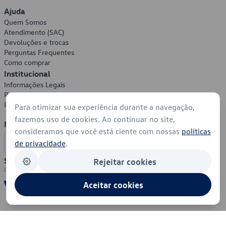
Ajuda
Quem Somos
Atendimento (SAC)
Devoluções e trocas
Perguntas Frequentes
Como comprar
Institucional
Informações Legais
Política de Privacidade
Política de Cookies
Para otimizar sua experiência durante a navegação,
fazemos uso de cookies. Ao continuar no site,
Formas de Pagamento
consideramos que você está ciente com nossas
políticas
de privacidade
.
Segurança
Rejeitar cookies
Aceitar cookies