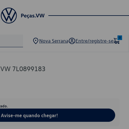
0
Nova Serrana
Entre/registre-se
o VW 7L0899183
tado.
Avise-me quando chegar!