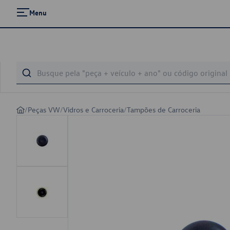
Menu
/
Peças VW
/
Vidros e Carroceria
/
Tampões de Carroceria