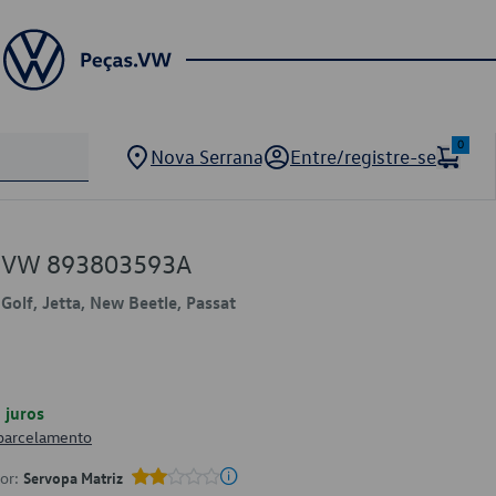
0
Nova Serrana
Entre/registre-se
o VW 893803593A
 Golf, Jetta, New Beetle, Passat
juros
 parcelamento
por:
Servopa Matriz