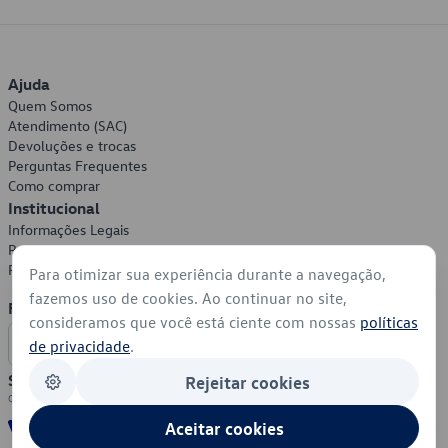
Ajuda
Quem Somos
Atendimento (SAC)
Devoluções e trocas
Perguntas Frequentes
Como comprar
Institucional
Informações Legais
Política de Privacidade
Política de Cookies
Para otimizar sua experiência durante a navegação,
fazemos uso de cookies. Ao continuar no site,
Formas de Pagamento
consideramos que você está ciente com nossas
políticas
de privacidade
.
Segurança
Rejeitar cookies
Aceitar cookies