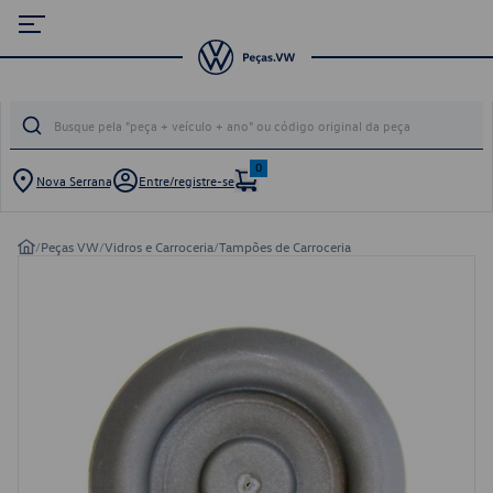
0
Nova Serrana
Entre/registre-se
/
Peças VW
/
Vidros e Carroceria
/
Tampões de Carroceria