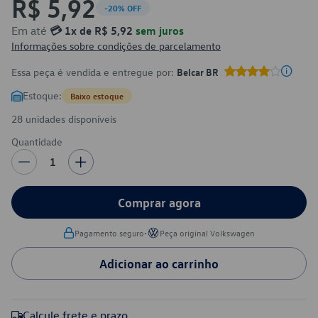
R$ 5,92
-20% OFF
Em até
💳 1x de R$ 5,92
sem juros
Informações sobre condições de parcelamento
Essa peça é vendida e entregue por:
Belcar BR
Estoque:
Baixo estoque
28 unidades disponíveis
Quantidade
1
Comprar agora
•
Pagamento seguro
Peça original Volkswagen
Adicionar ao carrinho
Calcule frete e prazo