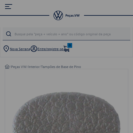
0
Nova Serrana
Entre/registre-se
/
Peças VW
/
Interior
/
Tampões de Base de Pino