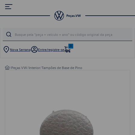
0
Nova Serrana
Entre/registre-se
/
Peças VW
/
Interior
/
Tampões de Base de Pino