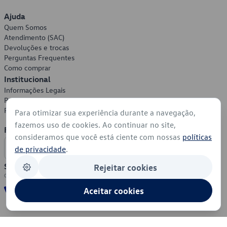
Ajuda
Quem Somos
Atendimento (SAC)
Devoluções e trocas
Perguntas Frequentes
Como comprar
Institucional
Informações Legais
Política de Privacidade
Política de Cookies
Para otimizar sua experiência durante a navegação,
fazemos uso de cookies. Ao continuar no site,
Formas de Pagamento
consideramos que você está ciente com nossas
políticas
de privacidade
.
Segurança
Rejeitar cookies
Aceitar cookies