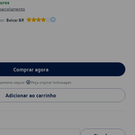
uros
 parcelamento
por:
Belcar BR
Comprar agora
•
gamento seguro
Peça original Volkswagen
Adicionar ao carrinho