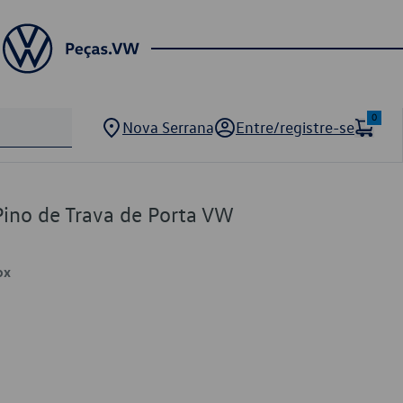
0
Nova Serrana
Entre/registre-se
ino de Trava de Porta VW
ox