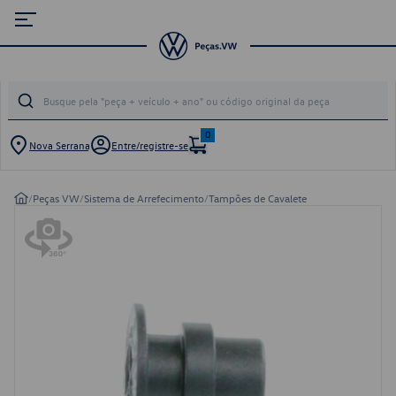
0
Nova Serrana
Entre/registre-se
/
Peças VW
/
Sistema de Arrefecimento
/
Tampões de Cavalete