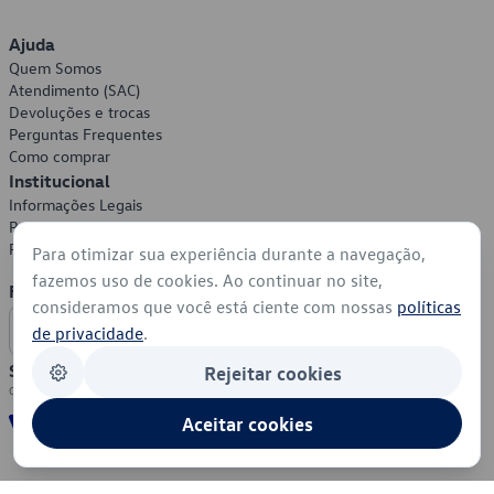
Ajuda
Quem Somos
Atendimento (SAC)
Devoluções e trocas
Perguntas Frequentes
Como comprar
Institucional
Informações Legais
Política de Privacidade
Política de Cookies
Para otimizar sua experiência durante a navegação,
fazemos uso de cookies. Ao continuar no site,
Formas de Pagamento
consideramos que você está ciente com nossas
políticas
de privacidade
.
Segurança
Rejeitar cookies
Aceitar cookies