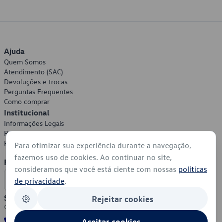
Ajuda
Quem Somos
Atendimento (SAC)
Devoluções e trocas
Perguntas Frequentes
Como comprar
Institucional
Informações Legais
Política de Privacidade
Política de Cookies
Para otimizar sua experiência durante a navegação,
fazemos uso de cookies. Ao continuar no site,
Formas de Pagamento
consideramos que você está ciente com nossas
políticas
de privacidade
.
Segurança
Rejeitar cookies
Aceitar cookies