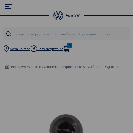
0
Nova Serrana
Entre/registre-se
/
Peças VW
/
Vidros e Carroceria
/
Tampões de Reservatório de Esguicho