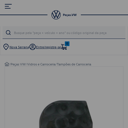
0
Nova Serrana
Entre/registre-se
/
Peças VW
/
Vidros e Carroceria
/
Tampões de Carroceria