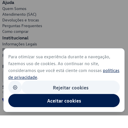
Ajuda
Quem Somos
Atendimento (SAC)
Devoluções e trocas
Perguntas Frequentes
Como comprar
Institucional
Informações Legais
Política de Privacidade
Política de Cookies
Para otimizar sua experiência durante a navegação,
fazemos uso de cookies. Ao continuar no site,
Formas de Pagamento
consideramos que você está ciente com nossas
políticas
de privacidade
.
Segurança
Rejeitar cookies
Aceitar cookies