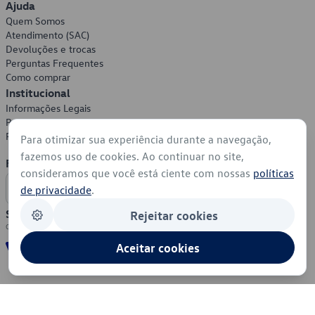
Ajuda
Quem Somos
Atendimento (SAC)
Devoluções e trocas
Perguntas Frequentes
Como comprar
Institucional
Informações Legais
Política de Privacidade
Política de Cookies
Para otimizar sua experiência durante a navegação,
fazemos uso de cookies. Ao continuar no site,
Formas de Pagamento
consideramos que você está ciente com nossas
políticas
de privacidade
.
Segurança
Rejeitar cookies
Aceitar cookies