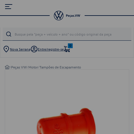
0
Nova Serrana
Entre/registre-se
/
Peças VW
/
Motor
/
Tampões de Escapamento