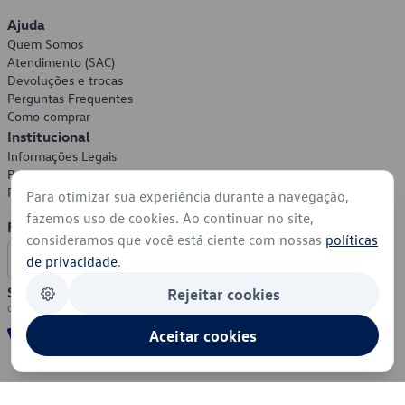
Ajuda
Quem Somos
Atendimento (SAC)
Devoluções e trocas
Perguntas Frequentes
Como comprar
Institucional
Informações Legais
Política de Privacidade
Política de Cookies
Para otimizar sua experiência durante a navegação,
fazemos uso de cookies. Ao continuar no site,
Formas de Pagamento
consideramos que você está ciente com nossas
políticas
de privacidade
.
Segurança
Rejeitar cookies
Aceitar cookies