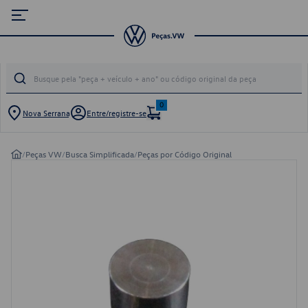
0
Nova Serrana
Entre/registre-se
/
Peças VW
/
Busca Simplificada
/
Peças por Código Original