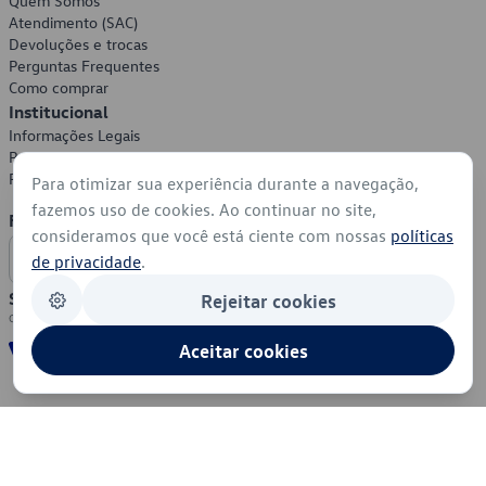
Quem Somos
Atendimento (SAC)
Devoluções e trocas
Perguntas Frequentes
Como comprar
Institucional
Informações Legais
Política de Privacidade
Política de Cookies
Para otimizar sua experiência durante a navegação,
fazemos uso de cookies. Ao continuar no site,
Formas de Pagamento
consideramos que você está ciente com nossas
políticas
de privacidade
.
Segurança
Rejeitar cookies
Aceitar cookies
© 2026 - Volkswagen do Brasil - Todos os direitos reservados