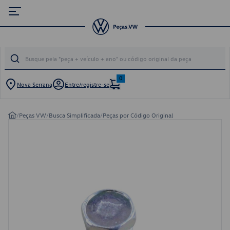
0
Nova Serrana
Entre/registre-se
/
Peças VW
/
Busca Simplificada
/
Peças por Código Original