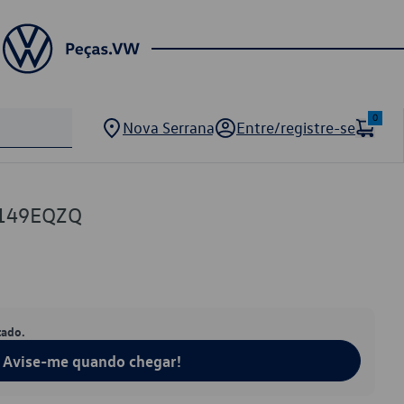
0
Nova Serrana
Entre/registre-se
149EQZQ
tado.
Avise-me quando chegar!