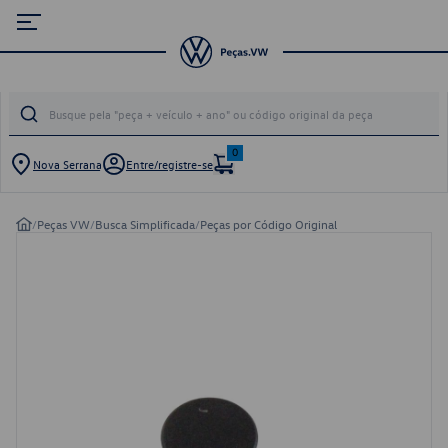
0
Nova Serrana
Entre/registre-se
/
Peças VW
/
Busca Simplificada
/
Peças por Código Original