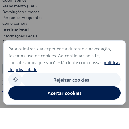
Quem Somos
Atendimento (SAC)
Devoluções e trocas
Perguntas Frequentes
Como comprar
Institucional
Informações Legais
Política de Privacidade
Política de Cookies
Para otimizar sua experiência durante a navegação,
fazemos uso de cookies. Ao continuar no site,
Formas de Pagamento
consideramos que você está ciente com nossas
políticas
de privacidade
.
Segurança
Rejeitar cookies
Aceitar cookies
© 2026 - Volkswagen do Brasil - Todos os direitos reservados