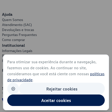
Ajuda
Quem Somos
Atendimento (SAC)
Devoluções e trocas
Perguntas Frequentes
Como comprar
Institucional
Informações Legais
Política de Privacidade
Política de Cookies
Para otimizar sua experiência durante a navegação,
fazemos uso de cookies. Ao continuar no site,
Formas de Pagamento
consideramos que você está ciente com nossas
políticas
de privacidade
.
Segurança
Rejeitar cookies
Aceitar cookies