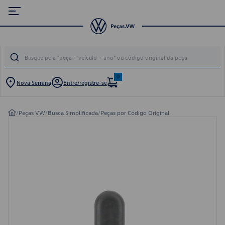
0
Nova Serrana
Entre/registre-se
/
Peças VW
/
Busca Simplificada
/
Peças por Código Original