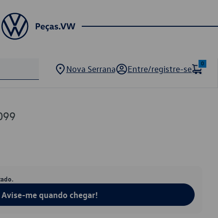
0
Nova Serrana
Entre/registre-se
099
tado.
Avise-me quando chegar!