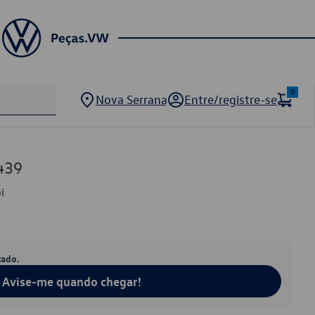
0
Nova Serrana
Entre/registre-se
439
i
tado.
Avise-me quando chegar!