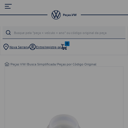
0
Nova Serrana
Entre/registre-se
/
Peças VW
/
Busca Simplificada
/
Peças por Código Original