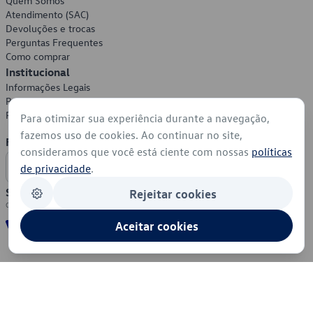
Quem Somos
Atendimento (SAC)
Devoluções e trocas
Perguntas Frequentes
Como comprar
Institucional
Informações Legais
Política de Privacidade
Política de Cookies
Para otimizar sua experiência durante a navegação,
fazemos uso de cookies. Ao continuar no site,
Formas de Pagamento
consideramos que você está ciente com nossas
políticas
de privacidade
.
Segurança
Rejeitar cookies
Aceitar cookies
© 2026 - Volkswagen do Brasil - Todos os direitos reservados