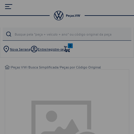
0
Nova Serrana
Entre/registre-se
/
Peças VW
/
Busca Simplificada
/
Peças por Código Original