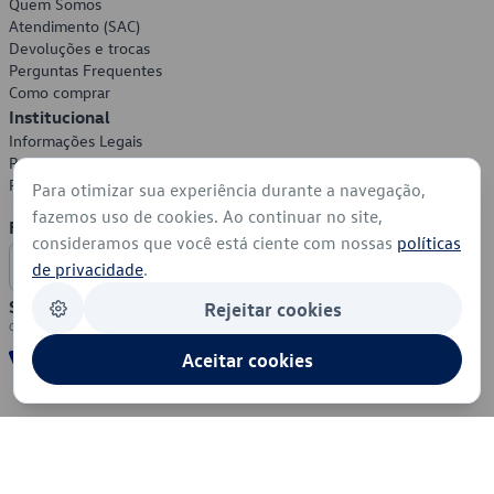
Quem Somos
Atendimento (SAC)
Devoluções e trocas
Perguntas Frequentes
Como comprar
Institucional
Informações Legais
Política de Privacidade
Política de Cookies
Para otimizar sua experiência durante a navegação,
fazemos uso de cookies. Ao continuar no site,
Formas de Pagamento
consideramos que você está ciente com nossas
políticas
de privacidade
.
Segurança
Rejeitar cookies
Aceitar cookies
© 2026 - Volkswagen do Brasil - Todos os direitos reservados