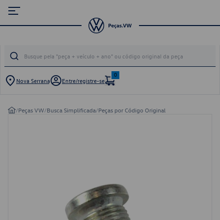
0
Nova Serrana
Entre/registre-se
/
Peças VW
/
Busca Simplificada
/
Peças por Código Original