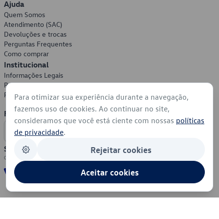
Ajuda
Quem Somos
Atendimento (SAC)
Devoluções e trocas
Perguntas Frequentes
Como comprar
Institucional
Informações Legais
Política de Privacidade
Política de Cookies
Para otimizar sua experiência durante a navegação,
fazemos uso de cookies. Ao continuar no site,
Formas de Pagamento
consideramos que você está ciente com nossas
políticas
de privacidade
.
Segurança
Rejeitar cookies
Aceitar cookies