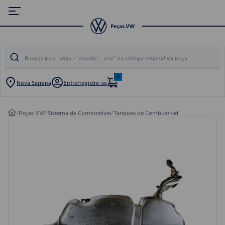
0
Nova Serrana
Entre/registre-se
/
Peças VW
/
Sistema de Combustível
/
Tanques de Combustível