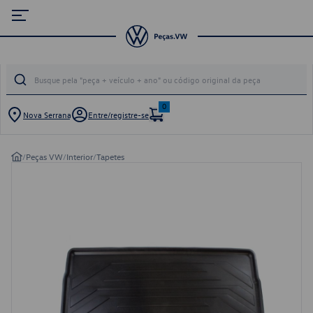
0
Nova Serrana
Entre/registre-se
/
Peças VW
/
Interior
/
Tapetes