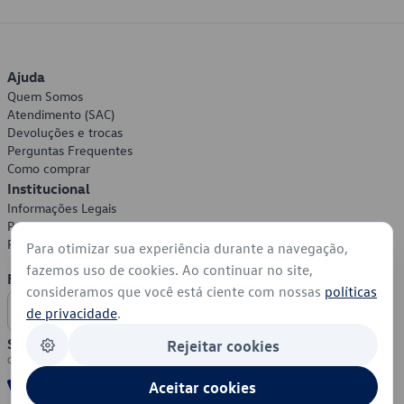
Ajuda
Quem Somos
Atendimento (SAC)
Devoluções e trocas
Perguntas Frequentes
Como comprar
Institucional
Informações Legais
Política de Privacidade
Política de Cookies
Para otimizar sua experiência durante a navegação,
fazemos uso de cookies. Ao continuar no site,
Formas de Pagamento
consideramos que você está ciente com nossas
políticas
de privacidade
.
Segurança
Rejeitar cookies
Aceitar cookies