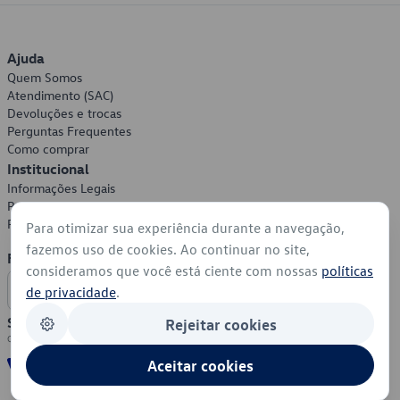
Ajuda
Quem Somos
Atendimento (SAC)
Devoluções e trocas
Perguntas Frequentes
Como comprar
Institucional
Informações Legais
Política de Privacidade
Política de Cookies
Para otimizar sua experiência durante a navegação,
fazemos uso de cookies. Ao continuar no site,
Formas de Pagamento
consideramos que você está ciente com nossas
políticas
de privacidade
.
Segurança
Rejeitar cookies
Aceitar cookies