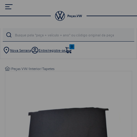
0
Nova Serrana
Entre/registre-se
/
Peças VW
/
Interior
/
Tapetes