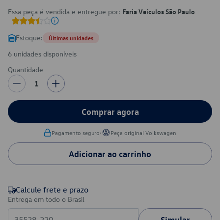
Essa peça é vendida e entregue por:
Faria Veículos São Paulo
Estoque:
Últimas unidades
6 unidades disponíveis
Quantidade
1
Comprar agora
•
Pagamento seguro
Peça original Volkswagen
Adicionar ao carrinho
Calcule frete e prazo
Entrega em todo o Brasil
Simular