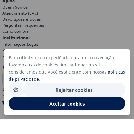
Ajuda
Quem Somos
Atendimento (SAC)
Devoluções e trocas
Perguntas Frequentes
Como comprar
Institucional
Informações Legais
Política de Privacidade
Política de Cookies
Para otimizar sua experiência durante a navegação,
fazemos uso de cookies. Ao continuar no site,
Formas de Pagamento
consideramos que você está ciente com nossas
políticas
de privacidade
.
Segurança
Rejeitar cookies
Aceitar cookies
© 2026 - Volkswagen do Brasil - Todos os direitos reservados