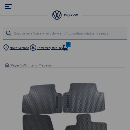
0
Nova Serrana
Entre/registre-se
/
Peças VW
/
Interior
/
Tapetes